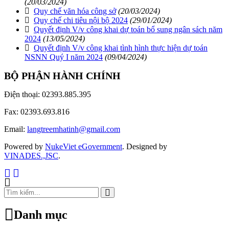
(20/03/2024)
Quy chế văn hóa công sở
(20/03/2024)
Quy chế chi tiêu nội bộ 2024
(29/01/2024)
Quyết định V/v công khai dự toán bổ sung ngân sách năm
2024
(13/05/2024)
Quyết định V/v công khai tình hình thực hiện dự toán
NSNN Quý I năm 2024
(09/04/2024)
BỘ PHẬN HÀNH CHÍNH
Điện thoại: 02393.885.395
Fax: 02393.693.816
Email:
langtreemhatinh@gmail.com
Powered by
NukeViet eGovernment
. Designed by
VINADES.,JSC
.
Danh mục