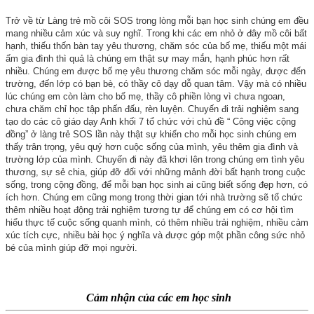
Trở về từ Làng trẻ mồ côi SOS trong lòng mỗi bạn học sinh chúng em đều
mang nhiều cảm xúc và suy nghĩ. Trong khi các em nhỏ ở đây mồ côi bất
hạnh, thiếu thốn bàn tay yêu thương, chăm sóc của bố mẹ, thiếu một mái
ấm gia đình thì quả là chúng em thật sự may mắn, hạnh phúc hơn rất
nhiều. Chúng em được bố mẹ yêu thương chăm sóc mỗi ngày, được đến
trường, đến lớp có bạn bè, có thầy cô dạy dỗ quan tâm. Vậy mà có nhiều
lúc chúng em còn làm cho bố mẹ, thầy cô phiền lòng vì chưa ngoan,
chưa chăm chỉ học tập phấn đấu, rèn luyện. Chuyến đi trải nghiệm sang
tạo do các cô giáo dạy Anh khối 7 tổ chức với chủ đề “ Công việc cộng
đồng” ở làng trẻ SOS lần này thật sự khiến cho mỗi học sinh chúng em
thấy trân trọng, yêu quý hơn cuộc sống của mình, yêu thêm gia đình và
trường lớp của mình. Chuyến đi này đã khơi lên trong chúng em tình yêu
thương, sự sẻ chia, giúp đỡ đối với những mảnh đời bất hạnh trong cuộc
sống, trong cộng đồng, để mỗi bạn học sinh ai cũng biết sống đẹp hơn, có
ích hơn. Chúng em cũng mong trong thời gian tới nhà trường sẽ tổ chức
thêm nhiều hoạt động trải nghiệm tương tự để chúng em có cơ hội tìm
hiểu thực tế cuộc sống quanh mình, có thêm nhiều trải nghiệm, nhiều cảm
xúc tích cực, nhiều bài học ý nghĩa và được góp một phần công sức nhỏ
bé của mình giúp đỡ mọi người.
Cảm nhận của các em học sinh