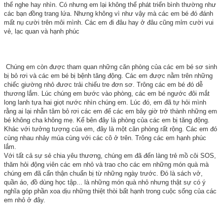
thể nghe hay nhìn. Có nhưng em lại không thể phát triển bình thường như
các bạn đồng trang lứa. Nhưng không vì như vậy mà các em bé đó đánh
mất nụ cười trên môi mình. Các em đi đâu hay ở đâu cũng mỉm cười vui
vẻ, lạc quan và hạnh phúc
Chúng em còn được tham quan những căn phòng của các em bé sơ sinh
bị bỏ rơi và các em bé bị bệnh tăng động. Các em được nằm trên những
chiếc giường nhỏ đươc trải chiếu tre đơn sơ. Trông các em bé đó dễ
thương lắm. Lúc chúng em bước vào phòng, các em bé ngước đôi mắt
long lanh tựa hai giọt nước nhìn chúng em. Lúc đó, em đã tự hỏi mình
rằng ai lại nhẫn tâm bỏ rơi các em để các em bây giờ trở thành những em
bé không cha không mẹ. Kế bên đây là phòng của các em bị tăng động.
Khác với tưởng tượng của em, đây là một căn phòng rất rộng. Các em đó
cùng nhau nhảy múa cùng với các cô ở trên. Trông các em hạnh phúc
lắm.
Với tất cả sự sẻ chia yêu thương, chúng em đã đến làng trẻ mồ côi SOS,
thăm hỏi động viên các em nhỏ và trao cho các em những món quà mà
chúng em đã cẩn thận chuẩn bị từ những ngày trước. Đó là sách vở,
quần áo, đồ dùng học tập... là những món quà nhỏ nhưng thật sự có ý
nghĩa góp phần xoa dịu những thiệt thòi bất hạnh trong cuộc sống của các
em nhỏ ở đây.