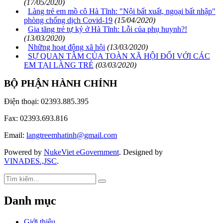
(17/05/2020)
Làng trẻ em mồ cô Hà Tĩnh: "Nội bất xuất, ngoại bất nhập"
phòng chống dịch Covid-19
(15/04/2020)
Gia tăng trẻ tự kỷ ở Hà Tĩnh: Lỗi của phụ huynh?!
(13/03/2020)
Những hoạt động xã hội
(13/03/2020)
SỰ QUAN TÂM CỦA TOÀN XÃ HỘI ĐỐI VỚI CÁC
EM TẠI LÀNG TRẺ
(03/03/2020)
BỘ PHẬN HÀNH CHÍNH
Điện thoại: 02393.885.395
Fax: 02393.693.816
Email:
langtreemhatinh@gmail.com
Powered by
NukeViet eGovernment
. Designed by
VINADES.,JSC
.
Danh mục
Giới thiệu