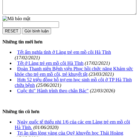
Những tin mới hơn
Tết ấm nghĩa tình ở Làng trẻ em mồ côi Hà Tĩnh
(17/02/2021)
Tết ở Làng trẻ em mồ côi Hà Tĩnh
(17/02/2021)
Đoàn Thanh niên Bệnh viện Phục hồi chức năng Khám sức
khỏe cho trẻ em mồ côi, trẻ khuyết tật
(23/03/2021)
Hơn 52 triệu đồng hỗ trợ em học sinh mồ côi ở TP Hà Tĩnh
chữa bệnh
(25/06/2021)
Cuộc thi" Hành trình theo chân Bác"
(22/03/2026)
Những tin cũ hơn
Ngày quốc tế thiếu nhi 1/6 của các em Làng trẻ em mồ côi
Hà Tĩnh.
(01/06/2020)
Tri ân tấm lòng vàng của Quỹ khuyến học Thái Hoàng