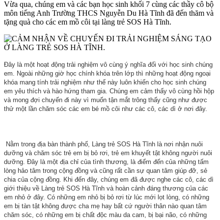
Vừa qua, chúng em và các bạn học sinh khối 7 cùng các thầy cô bộ
môn tiếng Anh Trường THCS Nguyễn Du Hà Tĩnh đã đến thăm và
tặng quà cho các em mồ côi tại làng trẻ SOS Hà Tĩnh.
Đây là một hoạt động trải nghiệm vô cùng ý nghĩa đối với học sinh chúng
em. Ngoài những giờ học chính khóa trên lớp thì những hoạt động ngoại
khóa mang tính trải nghiệm như thế này luôn khiến cho học sinh chúng
em yêu thích và hào hứng tham gia. Chúng em cảm thấy vô cùng hồi hộp
và mong đợi chuyến đi này vì muốn tận mắt trông thấy cũng như được
thử một lần chăm sóc các em bé mồ côi như các cô, các dì ở nơi đây.
Nằm trong địa bàn thành phố, Làng trẻ SOS Hà Tĩnh là nơi nhận nuôi
dưỡng và chăm sóc trẻ em bị bỏ rơi, trẻ em khuyết tật không người nuôi
dưỡng. Đây là một địa chỉ của tình thương, là điểm đến của những tấm
lòng hảo tâm trong cộng đồng và cũng rất cần sự quan tâm giúp đỡ, sẻ
chia của cộng đồng. Khi đến đây, chúng em đã được nghe các cô, các dì
giới thiệu về Làng trẻ SOS Hà Tĩnh và hoàn cảnh đáng thương của các
em nhỏ ở đây. Có những em nhỏ bị bỏ rơi từ lúc mới lọt lòng, có những
em bị tàn tật không được cha mẹ hay bất cứ người thân nào quan tâm
chăm sóc, có những em bị chất độc màu da cam, bị bại não, có những