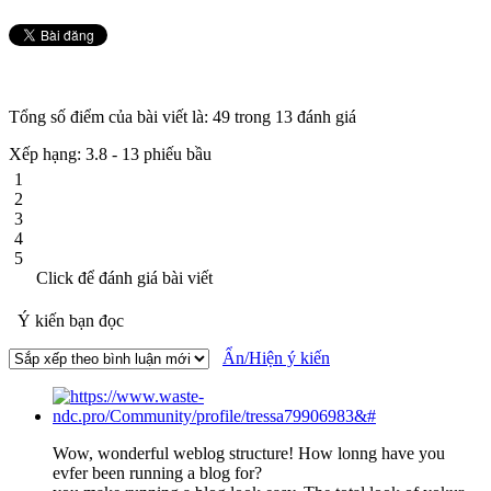
Tổng số điểm của bài viết là: 49 trong 13 đánh giá
Xếp hạng:
3.8
-
13
phiếu bầu
1
2
3
4
5
Click để đánh giá bài viết
Ý kiến bạn đọc
Ẩn/Hiện ý kiến
Wow, wonderful weblog structure! How lonng have you
evfer been running a blog for?