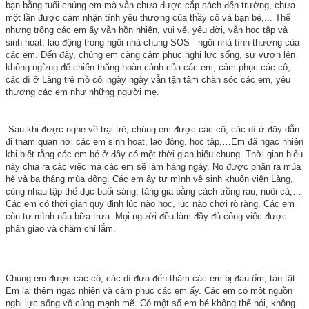
bạn bằng tuổi chúng em mà vẫn chưa được cắp sách đến trường, chưa
một lần được cảm nhận tình yêu thương của thầy cô và bạn bè,... Thế
nhưng trông các em ấy vẫn hồn nhiên, vui vẻ, yêu đời, vẫn học tập và
sinh hoạt, lao động trong ngôi nhà chung SOS - ngôi nhà tình thương của
các em. Đến đây, chúng em càng cảm phục nghị lực sống, sự vươn lên
không ngừng để chiến thắng hoàn cảnh của các em, cảm phục các cô,
các dì ở Làng trẻ mồ côi ngày ngày vẫn tận tâm chăn sóc các em, yêu
thương các em như những người mẹ.
Sau khi được nghe về trại trẻ, chúng em được các cô, các dì ở đây dẫn
đi tham quan nơi các em sinh hoạt, lao động, học tập,…Em đã ngạc nhiên
khi biết rằng các em bé ở đây có một thời gian biểu chung. Thời gian biểu
này chia ra các việc mà các em sẽ làm hàng ngày. Nó được phân ra mùa
hè và ba tháng mùa đông. Các em ấy tự mình vệ sinh khuôn viên Làng,
cùng nhau tập thể dục buổi sáng, tăng gia bằng cách trồng rau, nuôi cá,…
Các em có thời gian quy định lúc nào học, lúc nào chơi rõ ràng. Các em
còn tự mình nấu bữa trưa. Mọi người đều làm đầy đủ công việc được
phân giao và chăm chỉ lắm.
Chúng em được các cô, các dì đưa đến thăm các em bị đau ốm, tàn tật.
Em lại thêm ngạc nhiên và cảm phục các em ấy. Các em có một nguồn
nghị lực sống vô cùng mạnh mẽ. Có một số em bé không thể nói, không