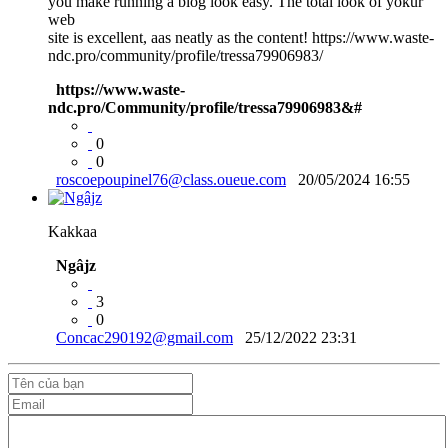
you make running a blog look easy. The total look of yokur
web
site is excellent, aas neatly as the content! https://www.waste-
ndc.pro/community/profile/tressa79906983/
https://www.waste-
ndc.pro/Community/profile/tressa79906983&#
0
0
roscoepoupinel76@class.oueue.com
20/05/2024 16:55
Kakkaa
Ngâjz
3
0
Concac290192@gmail.com
25/12/2022 23:31